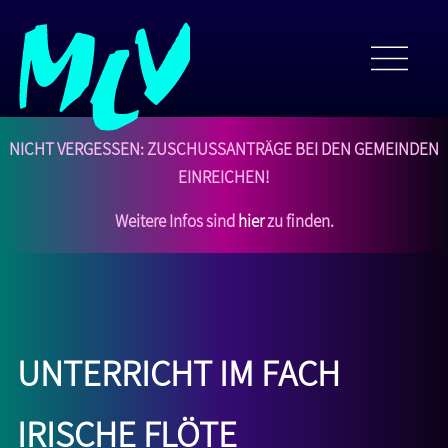
NICHT VERGESSEN: Zuschussanträge bei den Gemeinden
einreichen!
Weitere Infos sind
hier
zu finden.
Unterricht im Fach
irische Flöte