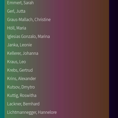
Emmert, Sarah
Gerl, Jutta
Graus-Mallach, Christine
Höll, Maria
Iglesias Gonzalo, Marina
Janka, Leonie
Kellerer, Johanna
Kraus, Leo
Krebs, Gertrud
Krins, Alexander
Kutsov, Dmytro
Kuttig, Roswitha
Lackner, Bernhard
Lichtmannegger, Hannelore