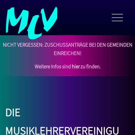
NICHT VERGESSEN: Zuschussanträge bei den Gemeinden
einreichen!
Weitere Infos sind
hier
zu finden.
Die
Musiklehrervereinigu