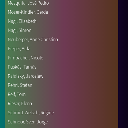
Mesquita, José Pedro
Moser-Kindler, Gerda
Nagl, Elisabeth
Nagl, Simon
Neuberger, Anne Christina
Pieper, Aida
Pirnbacher, Nicole
Puskás, Tamás
Rafalsky, Jaroslaw
Rehrl, Stefan
Reif, Tom
Rieser, Elena
Schmitt-Welsch, Regine
Schnoor, Sven-Jörge