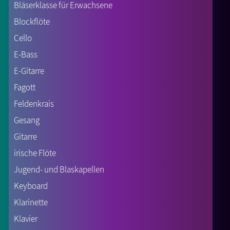
Bläserklasse für Erwachsene
Blockflöte
Cello
E-Bass
E-Gitarre
Fagott
Feldenkrais
Gesang
Gitarre
irische Flöte
Jugend- und Blaskapellen
Keyboard
Klarinette
Klavier