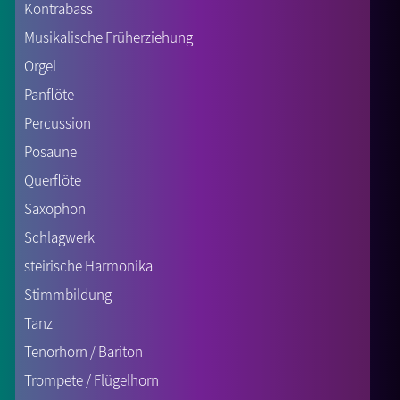
Kontrabass
Musikalische Früherziehung
Orgel
Panflöte
Percussion
Posaune
Querflöte
Saxophon
Schlagwerk
steirische Harmonika
Stimmbildung
Tanz
Tenorhorn / Bariton
Trompete / Flügelhorn