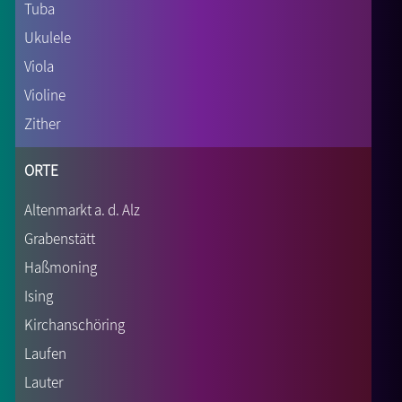
Tuba
Ukulele
Viola
Violine
Zither
Orte
Altenmarkt a. d. Alz
Grabenstätt
Haßmoning
Ising
Kirchanschöring
Laufen
Lauter