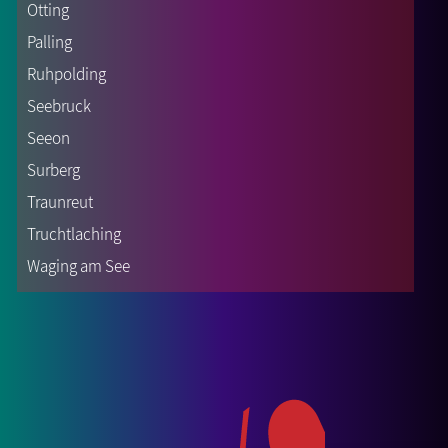
Otting
Palling
Ruhpolding
Seebruck
Seeon
Surberg
Traunreut
Truchtlaching
Waging am See