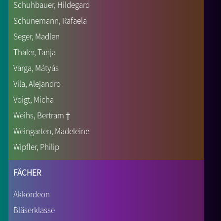
Schuhbauer, Hildegard
Schünemann, Rafaela
Seger, Madlen
Thaler, Tanja
Varga, Mátyás
Vila, Alejandro
Voigt, Micha
Weihs, Bertram †
Weingarten, Madeleine
Wipfler, Philip
Fächer
Akkordeon
Bläserklasse