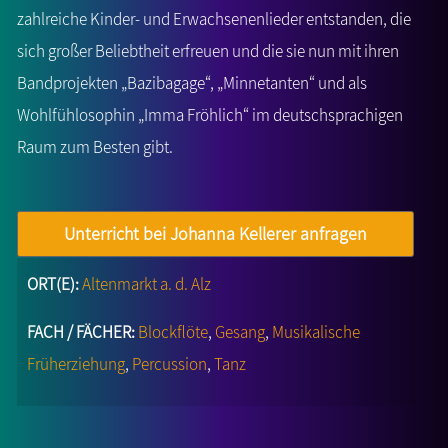
zahlreiche Kinder- und Erwachsenenlieder entstanden, die
sich großer Beliebtheit erfreuen und die sie nun mit ihren
Bandprojekten „Bazibagage“, „Minnetanten“ und als
Wohlfühlosophin „Imma Fröhlich“ im deutschsprachigen
Raum zum Besten gibt.
Unterricht bei Johanna Kellerer anfragen
ORT(E):
Altenmarkt a. d. Alz
FACH / FÄCHER:
Blockflöte
,
Gesang
,
Musikalische
Früherziehung
,
Percussion
,
Tanz