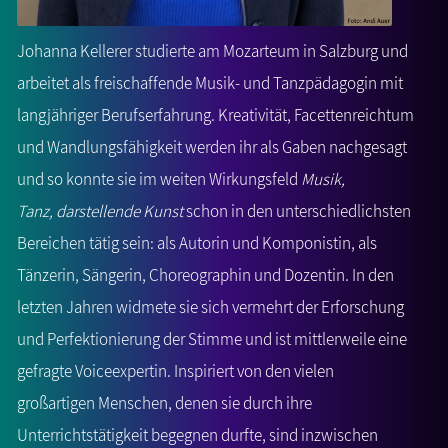
Johanna Kellerer studierte am Mozarteum in Salzburg und
arbeitet als freischaffende Musik- und Tanzpädagogin mit
langjähriger Berufserfahrung. Kreativität, Facettenreichtum
und Wandlungsfähigkeit werden ihr als Gaben nachgesagt
und so konnte sie im weiten Wirkungsfeld
Musik,
Tanz, darstellende Kunst
schon in den unterschiedlichsten
Bereichen tätig sein: als Autorin und Komponistin, als
Tänzerin, Sängerin, Choreographin und Dozentin. In den
letzten Jahren widmete sie sich vermehrt der Erforschung
und Perfektionierung der Stimme und ist mittlerweile eine
gefragte Voiceexpertin. Inspiriert von den vielen
großartigen Menschen, denen sie durch ihre
Unterrichtstätigkeit begegnen durfte, sind inzwischen