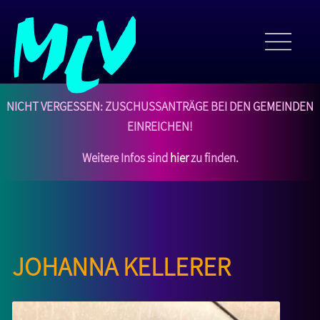
NICHT VERGESSEN: Zuschussanträge bei den Gemeinden
einreichen!
Weitere Infos sind
hier
zu finden.
Johanna Kellerer