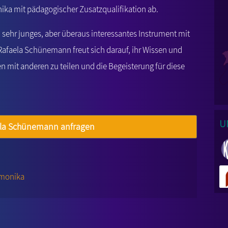
ika mit pädagogischer Zusatzqualifikation ab.
h sehr junges, aber überaus interessantes Instrument mit
Rafaela Schünemann freut sich darauf, ihr Wissen und
 mit anderen zu teilen und die Begeisterung für diese
U
aela Schünemann anfragen
rmonika