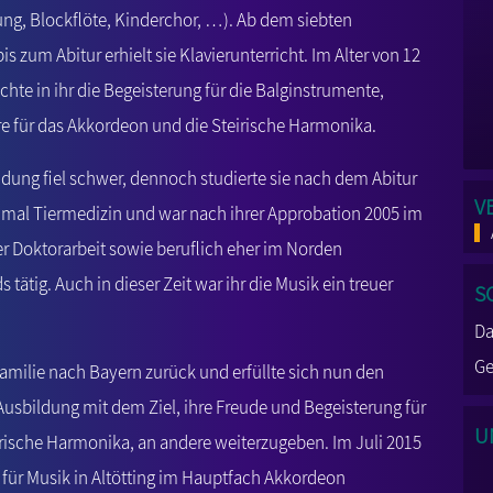
ung, Blockflöte, Kinderchor, …). Ab dem siebten
is zum Abitur erhielt sie Klavierunterricht. Im Alter von 12
hte in ihr die Begeisterung für die Balginstrumente,
e für das Akkordeon und die Steirische Harmonika.
dung fiel schwer, dennoch studierte sie nach dem Abitur
V
inmal Tiermedizin und war nach ihrer Approbation 2005 im
r Doktorarbeit sowie beruflich eher im Norden
S
 tätig. Auch in dieser Zeit war ihr die Musik ein treuer
Da
Ge
amilie nach Bayern zurück und erfüllte sich nun den
sbildung mit dem Ziel, ihre Freude und Begeisterung für
U
rische Harmonika, an andere weiterzugeben. Im Juli 2015
 für Musik in Altötting im Hauptfach Akkordeon