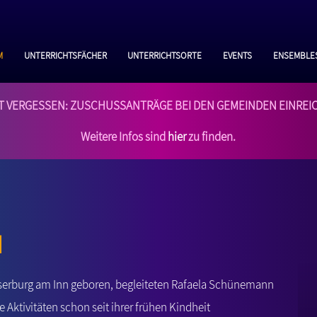
m
Unterrichtsfächer
Unterrichtsorte
Events
Ensemble
T VERGESSEN: Zuschussanträge bei den Gemeinden einrei
Weitere Infos sind
hier
zu finden.
n
serburg am Inn geboren, begleiteten Rafaela Schünemann
 Aktivitäten schon seit ihrer frühen Kindheit