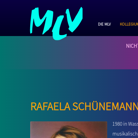
Die MLV
Kollegiu
NICH
Rafaela Schüneman
1980 in Was
musikalische