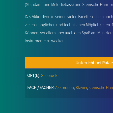
(Standard- und Melodiebass) und Steirische Harmon
Das Akkordeon in seinen vielen Facetten ist ein noc
vielen klanglichen und technischen Möglichkeiten. 
Können, vor allem aber auch den Spaß am Musizieren
Instrumente zu wecken.
Unterricht bei Raf
ORT(E):
Seebruck
FACH / FÄCHER:
Akkordeon
,
Klavier
,
steirische Ha