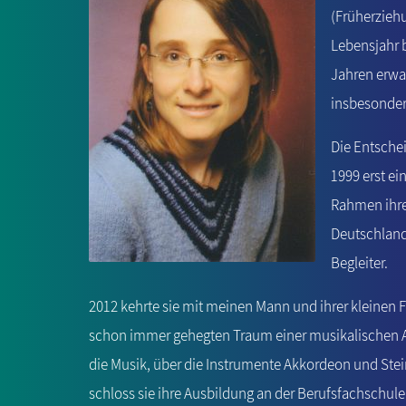
(Früherzieh
Lebensjahr b
Jahren erwac
insbesonder
Die Entschei
1999 erst e
Rahmen ihre
Deutschlands
Begleiter.
2012 kehrte sie mit meinen Mann und ihrer kleinen F
schon immer gehegten Traum einer musikalischen Au
die Musik, über die Instrumente Akkordeon und Stei
schloss sie ihre Ausbildung an der Berufsfachschule