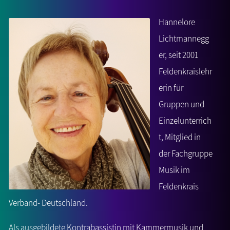
Hannelore
Lichtmannegg
er, seit 2001
Feldenkraislehr
erin für
Gruppen und
Einzelunterrich
t, Mitglied in
der Fachgruppe
Musik im
Feldenkrais
Verband- Deutschland.
Als ausgebildete Kontrabassistin mit Kammermusik und