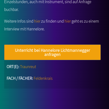
Einzelstunden, auch mit Instrument, sind auf Anfrage
buchbar.
Weitere Infos sind
hier
zu finden und
hier
geht es zu einem
Interview mit Hannelore.
Unterricht bei Hannelore Lichtmannegger
anfragen
ORT(E):
Traunreut
FACH / FÄCHER:
Feldenkrais