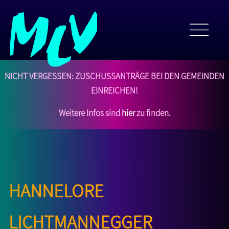
NICHT VERGESSEN: Zuschussanträge bei den Gemeinden
einreichen!
Weitere Infos sind
hier
zu finden.
Hannelore
Lichtmannegger