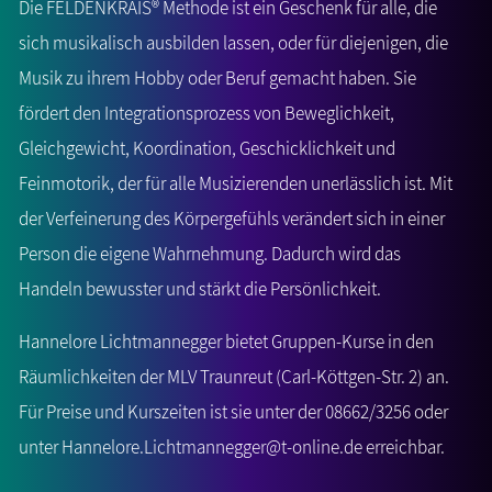
Die FELDENKRAIS® Methode ist ein Geschenk für alle, die
sich musikalisch ausbilden lassen, oder für diejenigen, die
Musik zu ihrem Hobby oder Beruf gemacht haben. Sie
fördert den Integrationsprozess von Beweglichkeit,
Gleichgewicht, Koordination, Geschicklichkeit und
Feinmotorik, der für alle Musizierenden unerlässlich ist. Mit
der Verfeinerung des Körpergefühls verändert sich in einer
Person die eigene Wahrnehmung. Dadurch wird das
Handeln bewusster und stärkt die Persönlichkeit.
Hannelore Lichtmannegger bietet Gruppen-Kurse in den
Räumlichkeiten der MLV Traunreut (Carl-Köttgen-Str. 2) an.
Für Preise und Kurszeiten ist sie unter der 08662/3256 oder
unter Hannelore.Lichtmannegger@t-online.de erreichbar.