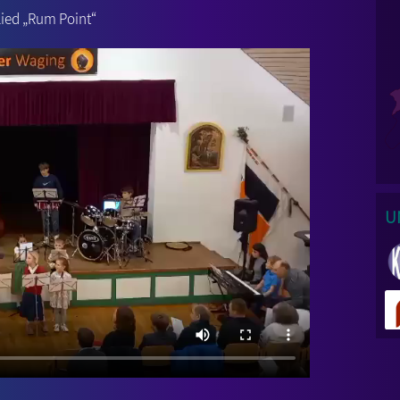
Lied „Rum Point“
U