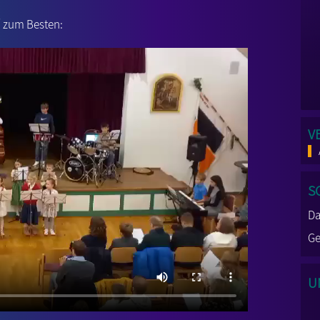
“ zum Besten:
V
S
Da
Ge
U