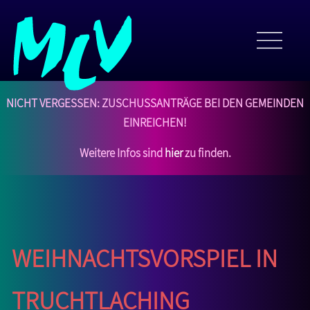
NICHT VERGESSEN: Zuschussanträge bei den Gemeinden
einreichen!
Weitere Infos sind
hier
zu finden.
Weihnachtsvorspiel in
Truchtlaching