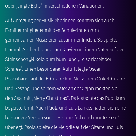
oder „Jingle Bells“ in verschiedenen Variationen.
Auf Anregung der Musikleherinnen konnten sich auch
Familienmitglieder mit den SchülerInnen zum
gemeinsamen Musizieren zusammenfinden. So spielte
Hannah Aschenbrenner am Klavier mit ihrem Vater auf der
Steirischen „Nikolo bum bum“ und „Leise rieselt der
Schnee“. Einen besonderen Auftritt legte Oscar
Rosenbauer auf der E-Gitarre hin. Mit seinem Onkel, Gitarre
und Gesang, und seinem Vater an der Cajon rockten sie
den Saal mit „Merry Christmas“. Da klatschte das Publikum
begeistert mit. Auch Paola und Luis Lankes hatten sich eine
besondere Version von „Lasst uns froh und munter sein“
überlegt. Paola spielte die Melodie auf der Gitarre und Luis