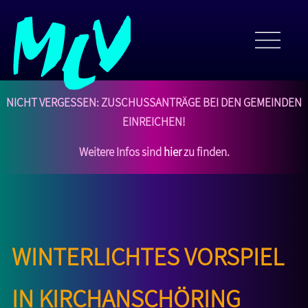
NICHT VERGESSEN: Zuschussanträge bei den Gemeinden
einreichen!
Weitere Infos sind
hier
zu finden.
winterlichtes Vorspiel
in Kirchanschöring