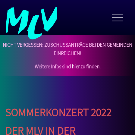
NICHT VERGESSEN: Zuschussanträge bei den Gemeinden
einreichen!
Weitere Infos sind
hier
zu finden.
Sommerkonzert 2022
der MLV in der