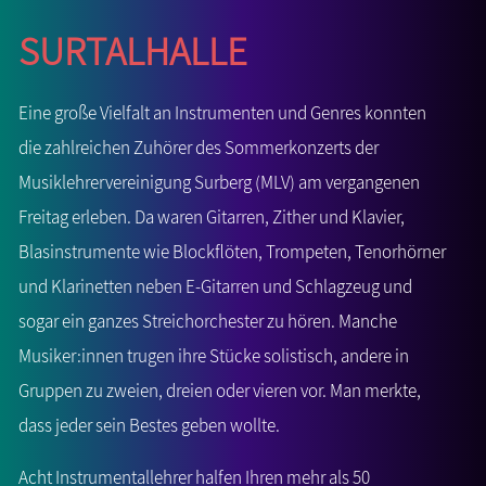
Surtalhalle
Eine große Vielfalt an Instrumenten und Genres konnten
die zahlreichen Zuhörer des Sommerkonzerts der
Musiklehrervereinigung Surberg (MLV) am vergangenen
Freitag erleben. Da waren Gitarren, Zither und Klavier,
Blasinstrumente wie Blockflöten, Trompeten, Tenorhörner
und Klarinetten neben E-Gitarren und Schlagzeug und
sogar ein ganzes Streichorchester zu hören. Manche
Musiker:innen trugen ihre Stücke solistisch, andere in
Gruppen zu zweien, dreien oder vieren vor. Man merkte,
dass jeder sein Bestes geben wollte.
Acht Instrumentallehrer halfen Ihren mehr als 50