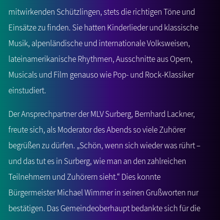
mitwirkenden Schützlingen, stets die richtigen Töne und
Einsätze zu finden. Sie hatten Kinderlieder und klassische
Musik, alpenländische und internationale Volksweisen,
lateinamerikanische Rhythmen, Ausschnitte aus Opern,
Musicals und Film genauso wie Pop- und Rock-Klassiker
einstudiert.
Der Ansprechpartner der MLV Surberg, Bernhard Lackner,
freute sich, als Moderator des Abends so viele Zuhörer
begrüßen zu dürfen. „Schön, wenn sich wieder was rührt –
und das tut es in Surberg, wie man an den zahlreichen
Teilnehmern und Zuhörern sieht.“ Dies konnte
Bürgermeister Michael Wimmer in seinen Grußworten nur
bestätigen. Das Gemeindeoberhaupt bedankte sich für die